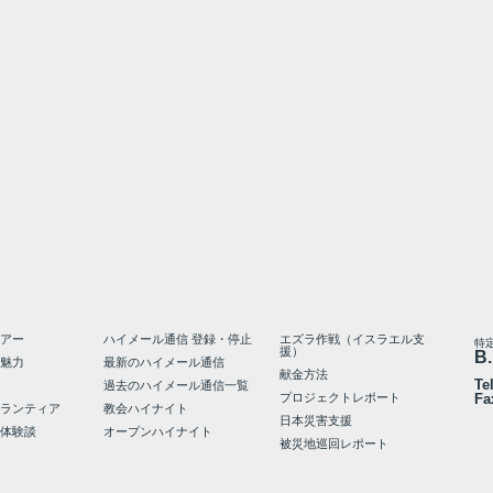
アー
ハイメール通信 登録・停止
エズラ作戦（イスラエル支
特
援）
B.
魅力
最新のハイメール通信
献金方法
Te
過去のハイメール通信一覧
プロジェクトレポート
Fa
ランティア
教会ハイナイト
日本災害支援
体験談
オープンハイナイト
被災地巡回レポート