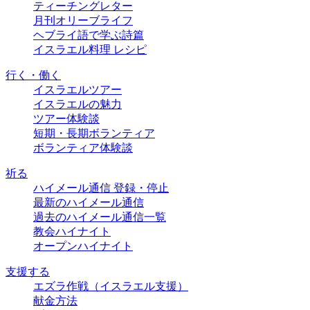
ティーチングレター
月刊オリーブライフ
ヘブライ語で学ぶ詩篇
イスラエル料理 レシピ
行く・働く
イスラエルツアー
イスラエルの魅力
ツアー体験談
短期・長期ボランティア
ボランティア体験談
祈る
ハイメール通信 登録・停止
最新のハイメール通信
過去のハイメール通信一覧
教会ハイナイト
オープンハイナイト
支援する
エズラ作戦（イスラエル支援）
献金方法