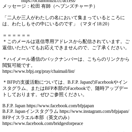
https://ochanomizu.cc/access/
メッセージ：松田 有師（ヘブンズチャーチ）
「二人か三人がわたしの名において集まっているところに
は、わたしもその中にいるのです」（マタイ18:20）
＝＝＝＝＝＝
＊このメールは送信専用アドレスから配信されています。ご
返信いただいてもお応えできませんので、ご了承ください。
＊ハイメール通信のバックナンバーは、こちらのリンクから
閲覧可能です。
https://www.bfpj.org/pray/chaimail/list/
＊BFPの支援活動については、B.F.P. JapanのFacebookやイン
スタグラム、またはBFP本部のFacebookで、随時アップデー
トしております。ぜひご参照ください。
B.F.P. Japan https://www.facebook.com/bfpjapan
B.F.P. Japanインスタグラム https://www.instagram.com/bfpjapan/
BFPイスラエル本部（英文のみ）
https://www.facebook.com/bridgesforpeace