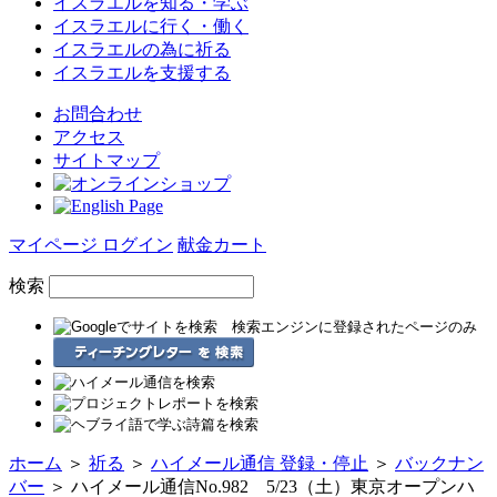
イスラエルを
知る・学ぶ
イスラエルに
行く・働く
イスラエルの為に
祈る
イスラエルを
支援する
お問合わせ
アクセス
サイトマップ
マイページ ログイン
献金カート
検索
ホーム
＞
祈る
＞
ハイメール通信 登録・停止
＞
バックナン
バー
＞ ハイメール通信No.982 5/23（土）東京オープンハ