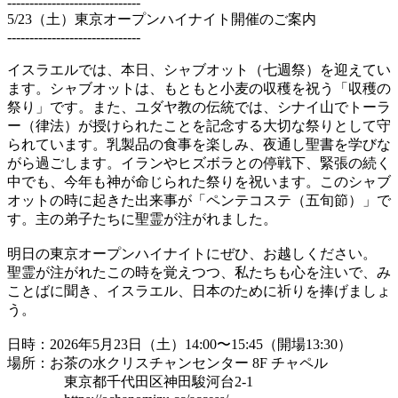
------------------------------
5/23（土）東京オープンハイナイト開催のご案内
------------------------------
イスラエルでは、本日、シャブオット（七週祭）を迎えてい
ます。シャブオットは、もともと小麦の収穫を祝う「収穫の
祭り」です。また、ユダヤ教の伝統では、シナイ山でトーラ
ー（律法）が授けられたことを記念する大切な祭りとして守
られています。乳製品の食事を楽しみ、夜通し聖書を学びな
がら過ごします。イランやヒズボラとの停戦下、緊張の続く
中でも、今年も神が命じられた祭りを祝います。このシャブ
オットの時に起きた出来事が「ペンテコステ（五旬節）」で
す。主の弟子たちに聖霊が注がれました。
明日の東京オープンハイナイトにぜひ、お越しください。
聖霊が注がれたこの時を覚えつつ、私たちも心を注いで、み
ことばに聞き、イスラエル、日本のために祈りを捧げましょ
う。
日時：2026年5月23日（土）14:00〜15:45（開場13:30）
場所：お茶の水クリスチャンセンター 8F チャペル
東京都千代田区神田駿河台2-1