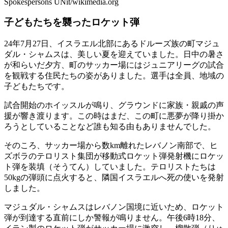
Spokespersons UNit/wikimedia.org
子どもたちを襲ったロケット弾
24年7月27日、イスラエル北部にあるドルーズ族の町マジュ
ダル・シャムスは、美しい夏を迎えていました。日中の暑さ
が和らいだ夕方、町のサッカー場にはジュニアリーグの試合
を観戦する住民たちの姿がありました。選手は全員、地域の
子どもたちです。
試合開始のホイッスルが鳴り、グラウンドに家族・親戚の声
援が響き渡ります。この時はまだ、この町に悪夢が降り掛か
ろうとしていることなど誰も知る由もありませんでした。
そのころ、サッカー場から数km離れたレバノン南部で、ヒ
ズボラのテロリスト集団が移動式ロケット弾発射機にロケッ
ト弾を装填（そうてん）していました。テロリストたちは
50kgの弾頭に点火すると、隣国イスラエルへ死の使いを発射
しました。
マジュダル・シャムスはレバノン国境に近いため、ロケット
弾が到達する直前にしか警報が鳴りません。午後6時18分、