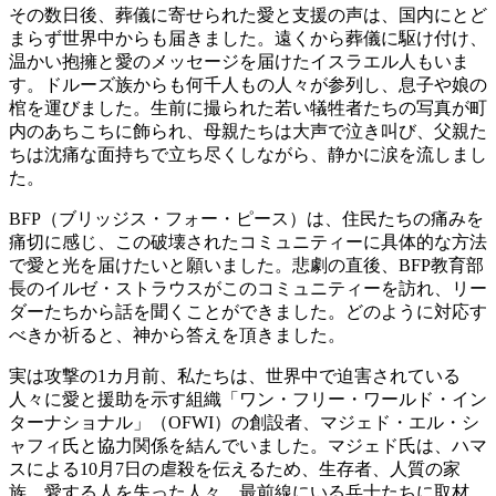
その数日後、葬儀に寄せられた愛と支援の声は、国内にとど
まらず世界中からも届きました。遠くから葬儀に駆け付け、
温かい抱擁と愛のメッセージを届けたイスラエル人もいま
す。ドルーズ族からも何千人もの人々が参列し、息子や娘の
棺を運びました。生前に撮られた若い犠牲者たちの写真が町
内のあちこちに飾られ、母親たちは大声で泣き叫び、父親た
ちは沈痛な面持ちで立ち尽くしながら、静かに涙を流しまし
た。
BFP（ブリッジス・フォー・ピース）は、住民たちの痛みを
痛切に感じ、この破壊されたコミュニティーに具体的な方法
で愛と光を届けたいと願いました。悲劇の直後、BFP教育部
長のイルゼ・ストラウスがこのコミュニティーを訪れ、リー
ダーたちから話を聞くことができました。どのように対応す
べきか祈ると、神から答えを頂きました。
実は攻撃の1カ月前、私たちは、世界中で迫害されている
人々に愛と援助を示す組織「ワン・フリー・ワールド・イン
ターナショナル」（OFWI）の創設者、マジェド・エル・シ
ャフィ氏と協力関係を結んでいました。マジェド氏は、ハマ
スによる10月7日の虐殺を伝えるため、生存者、人質の家
族、愛する人を失った人々、最前線にいる兵士たちに取材