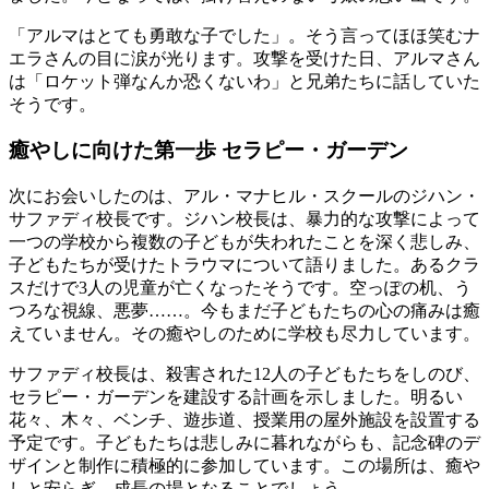
「アルマはとても勇敢な子でした」。そう言ってほほ笑むナ
エラさんの目に涙が光ります。攻撃を受けた日、アルマさん
は「ロケット弾なんか恐くないわ」と兄弟たちに話していた
そうです。
癒やしに向けた第一歩 セラピー・ガーデン
次にお会いしたのは、アル・マナヒル・スクールのジハン・
サファディ校長です。ジハン校長は、暴力的な攻撃によって
一つの学校から複数の子どもが失われたことを深く悲しみ、
子どもたちが受けたトラウマについて語りました。あるクラ
スだけで3人の児童が亡くなったそうです。空っぽの机、う
つろな視線、悪夢……。今もまだ子どもたちの心の痛みは癒
えていません。その癒やしのために学校も尽力しています。
サファディ校長は、殺害された12人の子どもたちをしのび、
セラピー・ガーデンを建設する計画を示しました。明るい
花々、木々、ベンチ、遊歩道、授業用の屋外施設を設置する
予定です。子どもたちは悲しみに暮れながらも、記念碑のデ
ザインと制作に積極的に参加しています。この場所は、癒や
しと安らぎ、成長の場となることでしょう。