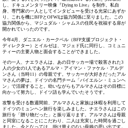
し、ドキュメンタリー映像『Dying to Live』を制作。私自
身、専門家の一人としてインタビューを受ける光栄にあずか
り、これを機にBFPとOFWIは協力関係に至りました。この
協力関係から、マジュダル・シャムスの住民を祝福する扉が
開かれていったのです。
今年4月、ダニエル・カークベル（BFP支援プロジェクト・
ディレクター）とイルゼは、マジェド氏に同行し、コミュニ
ティーの主要人物と面会することができました。
その一人、ナエラさんは、あの日サッカー場で殺害された3
人の少女の1人であるアルマ・アイマン・ファケル・アルデ
ンさん（当時11）の母親です。サッカーが大好きだったアル
マさんの夢は、ドイツの名門チーム「バイエルン・ミュンヘ
ン」で活躍すること。幼いながらもアルマさんはその目標に
向かって努力し、ドイツ語も学んでいたそうです。
攻撃を受ける数週間前、アルマさんと家族は休暇を利用して
ドイツのミュンヘン旅行を楽しみました。ナエラさんはこの
旅行を「贈り物だった」と振り返ります。アルマさんは母親
と同室になることにこだわり、二人は充実した時間を過ごし
ました。今となっては、掛け替えのない母娘の思い出です。