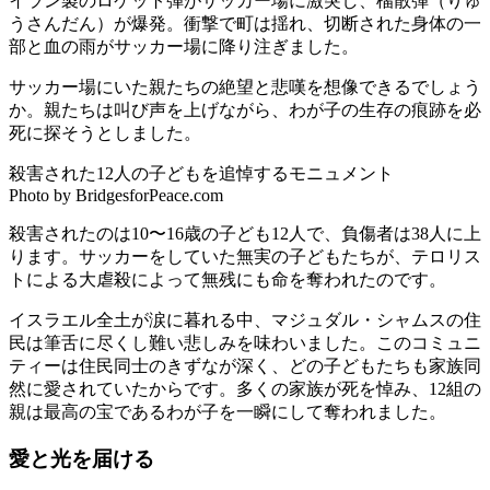
イラン製のロケット弾がサッカー場に激突し、榴散弾（りゅ
うさんだん）が爆発。衝撃で町は揺れ、切断された身体の一
部と血の雨がサッカー場に降り注ぎました。
サッカー場にいた親たちの絶望と悲嘆を想像できるでしょう
か。親たちは叫び声を上げながら、わが子の生存の痕跡を必
死に探そうとしました。
殺害された12人の子どもを追悼するモニュメント
Photo by BridgesforPeace.com
殺害されたのは10〜16歳の子ども12人で、負傷者は38人に上
ります。サッカーをしていた無実の子どもたちが、テロリス
トによる大虐殺によって無残にも命を奪われたのです。
イスラエル全土が涙に暮れる中、マジュダル・シャムスの住
民は筆舌に尽くし難い悲しみを味わいました。このコミュニ
ティーは住民同士のきずなが深く、どの子どもたちも家族同
然に愛されていたからです。多くの家族が死を悼み、12組の
親は最高の宝であるわが子を一瞬にして奪われました。
愛と光を届ける